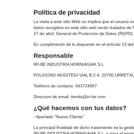
Política de privacidad
La visita a este sitio Web no implica que el usuario e
datos recogidos en este sitio web serán tratados de 
27 de abril, General de Protección de Datos (RGPD)
En cumplimiento de lo dispuesto en el artículo 13 d
Responsable
IRI-BE INDUSTRIA HORNIAGAIK S.L
POLIGONO MUGITEGI VIAL B 2-4, 20700 URRETX
Teléfono de contacto: 943724007
Direccion de email: tienda@iri-be.com
¿Qué hacemos con tus datos?
- Apartado "Nuevo Cliente"
La principal finalidad de dicho tratamiento es la ges
IRI-BE INDUSTRIA HORNIGAIAK S.L. o para el envío d