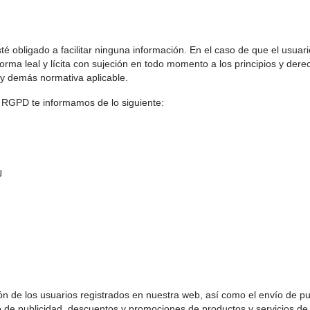
sté obligado a facilitar ninguna información. En el caso de que el usuari
forma leal y lícita con sujeción en todo momento a los principios y d
 y demás normativa aplicable.
el RGPD te informamos de lo siguiente:
U
tión de los usuarios registrados en nuestra web, así como el envío de pu
e publicidad, descuentos y promociones de productos y servicios de 