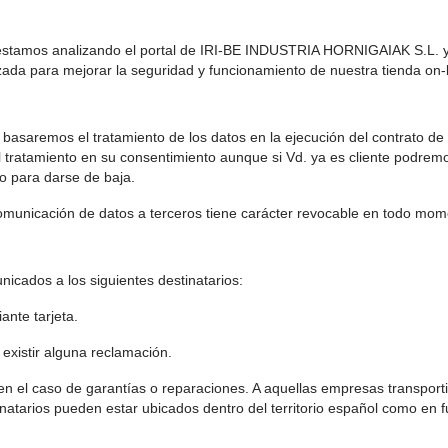
 estamos analizando el portal de IRI-BE INDUSTRIA HORNIGAIAK S.L. y 
zada para mejorar la seguridad y funcionamiento de nuestra tienda on-li
s
s basaremos el tratamiento de los datos en la ejecución del contrato de
 tratamiento en su consentimiento aunque si Vd. ya es cliente podremo
to para darse de baja.
comunicación de datos a terceros tiene carácter revocable en todo mome
icados a los siguientes destinatarios:
ante tarjeta.
 existir alguna reclamación.
as en el caso de garantías o reparaciones. A aquellas empresas transpor
inatarios pueden estar ubicados dentro del territorio español como en f